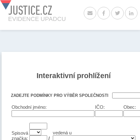
JUSTICE.CZ
EVIDENCE UPADCU
Interaktivní prohlížení
ZADEJTE PODMÍNKY PRO VÝBĚR SPOLEČNOSTI
Obchodní jméno:
IČO:
Obec:
vedená u
Spisová
značka:
/