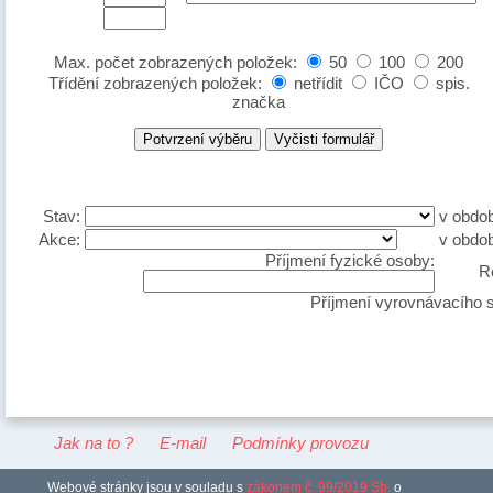
Max. počet zobrazených položek:
50
100
200
Třídění zobrazených položek:
netřídit
IČO
spis.
značka
Stav:
v obdob
Akce:
v obdob
Příjmení fyzické osoby:
R
Příjmení vyrovnávacího 
Jak na to ?
E-mail
Podmínky provozu
Webové stránky jsou v souladu s
zákonem č. 99/2019 Sb.
o