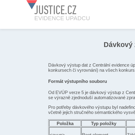
JUSTICE.CZ
EVIDENCE UPADCU
Dávkový 
Dávkový výstup dat z Centrální evidence ú
konkursech či vyrovnání) na všech konkurs
Formát výstupního souboru
Od EVÚP verze 5 je dávkový výstup z Centr
se výrazně zjednoduší automatizované zpraco
Pro potřeby dávkového výstupu byl nadefino
včetně jejich stručného sémantického vysvět
Položka
Typ položky
<evup>
Root element
Zák