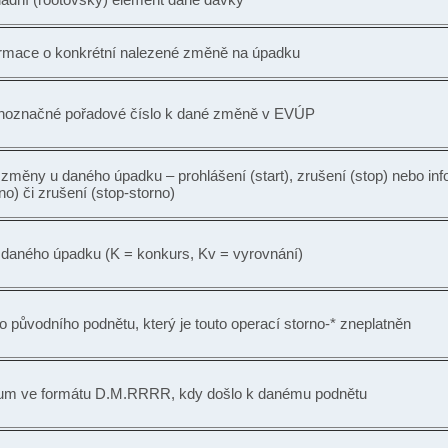
ormace o konkrétní nalezené změně na úpadku
noznačné pořadové číslo k dané změně v EVÚP
změny u daného úpadku – prohlášení (start), zrušení (stop) nebo inf
no) či zrušení (stop-storno)
 daného úpadku (K = konkurs, Kv = vyrovnání)
o původního podnětu, který je touto operací storno-* zneplatněn
um ve formátu D.M.RRRR, kdy došlo k danému podnětu