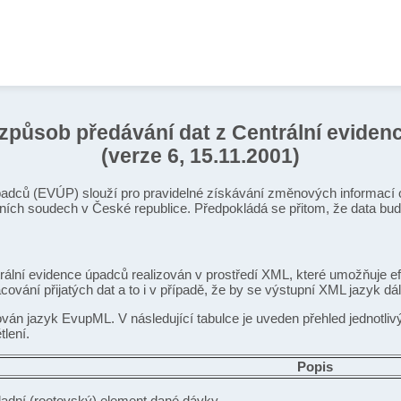
způsob předávání dat z Centrální eviden
(verze 6, 15.11.2001)
padců (EVÚP) slouží pro pravidelné získávání změnových informací 
ních soudech v České republice. Předpokládá se přitom, že data b
ální evidence úpadců realizován v prostředí XML, které umožňuje e
vání přijatých dat a to i v případě, že by se výstupní XML jazyk dál
ván jazyk EvupML. V následující tabulce je uveden přehled jednotli
lení.
Popis
ladní (rootovský) element dané dávky