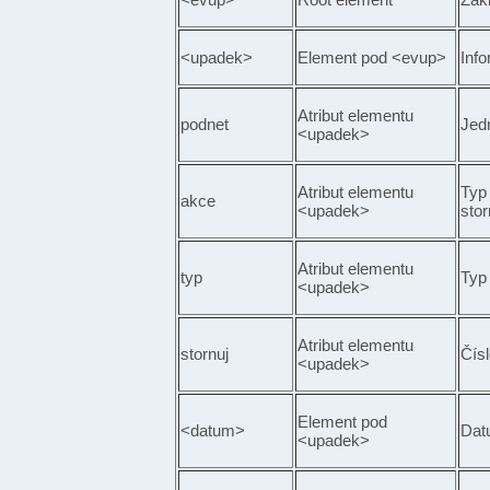
<upadek>
Element pod <evup>
Inf
Atribut elementu
podnet
Jed
<upadek>
Atribut elementu
Typ 
akce
<upadek>
stor
Atribut elementu
typ
Typ
<upadek>
Atribut elementu
stornuj
Čísl
<upadek>
Element pod
<datum>
Dat
<upadek>