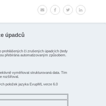
ce úpadců
o prohlášených či zrušených úpadcích (tedy
udou přebírána automatizovaným způsobem.
fektivně vyměňovat strukturovaná data. Tím
e rozšiřoval.
vých položek jazyka EvupML verze 6.0